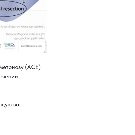
метриозу (ACE)
лечении
ющую вас