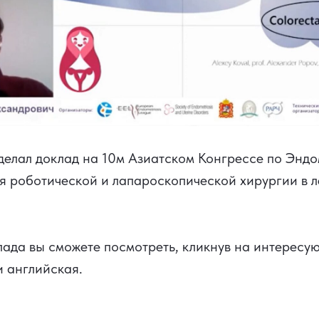
делал доклад на
10м Азиатском Конгрессе по Эндо
я роботической и лапароскопической хирургии в 
лада вы сможете посмотреть, кликнув на интересу
и
английская
.