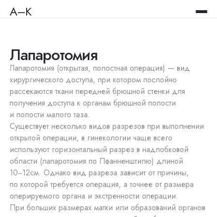
А–К
Лапаротомия
Лапаротомия (открытая, полостная операция) — вид
хирургического доступа, при котором послойно
рассекаются ткани передней брюшной стенки для
получения доступа к органам брюшной полости
и полости малого таза.
Существует несколько видов разрезов при выполнении
открытой операции, в гинекологии чаще всего
используют горизонтальный разрез в надлобковой
области (лапаротомия по Пфанненштилю) длиной
10−12см. Однако вид разреза зависит от причины,
по которой требуется операция, а точнее от размера
оперируемого органа и экстренности операции.
При больших размерах матки или образований органов